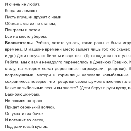
И очень не любят,
Когда их ломают.
Пусть игрушки дружат с нами,
Обижать мы их не станем,
Поиграем и потом
Все на место уберем.
Воспитатель:
Ребята, хотите узнать, какие раньше были иг
времена. В машине времени место займёт лишь тот, кто скажет
и др.) Дети получают билеты и садятся. (Дети садятся на стулья
Ребята, мы с вами ненадолго перенеслись в Древнюю Грецию. К
столу, на котором лежат деревянные погремушки, трещотки).
погремушками, матери и кормилицы напевали колыбельные 
сохранилось поверье, что трещотки своим шумом отклоняют злы
Какие колыбельные песни вы знаете? (Дети берут в руки куклу, п
Баю-баюшки-баю,
Не ложися на краю.
Придет серенький волчок,
Он ухватит за бочок
И потащит во лесок,
Под ракитовый кусток.