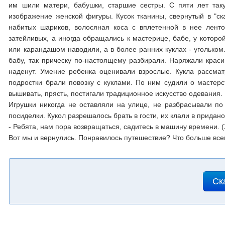
им шили матери, бабушки, старшие сестры. С пяти лет так
изображение женской фигуры. Кусок тканины, свернутый в "ска
набитых шариков, волосяная коса с вплетенной в нее ленто
затейливых, а иногда обращались к мастерице, бабе, у которо
или карандашом наводили, а в более ранних куклах - угольком
бабу, так прическу по-настоящему разбирали. Наряжали краси
наденут. Умение ребенка оценивали взрослые. Кукла рассмат
подростки брали повозку с куклами. По ним судили о мастерс
вышивать, прясть, постигали традиционное искусство одевания.
Игрушки никогда не оставляли на улице, не разбрасывали по 
посиделки. Кукол разрешалось брать в гости, их клали в придано
- Ребята, нам пора возвращаться, садитесь в машину времени. (
Вот мы и вернулись. Понравилось путешествие? Что больше вс
Ск