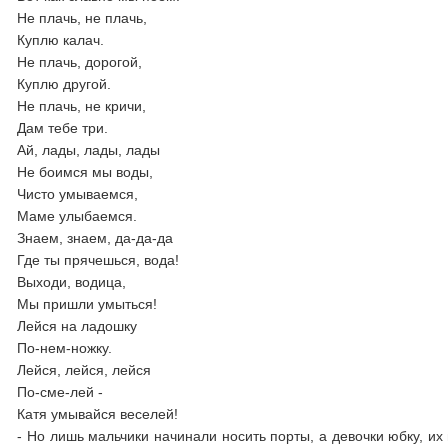
Не плачь, не плачь,
Куплю калач.
Не плачь, дорогой,
Куплю другой.
Не плачь, не кричи,
Дам тебе три.
Ай, лады, лады, лады
Не боимся мы воды,
Чисто умываемся,
Маме улыбаемся.
Знаем, знаем, да-да-да
Где ты прячешься, вода!
Выходи, водица,
Мы пришли умыться!
Лейся на ладошку
По-нем-ножку.
Лейся, лейся, лейся
По-сме-лей -
Катя умывайся веселей!
- Но лишь мальчики начинали носить порты, а девочки юбку, их