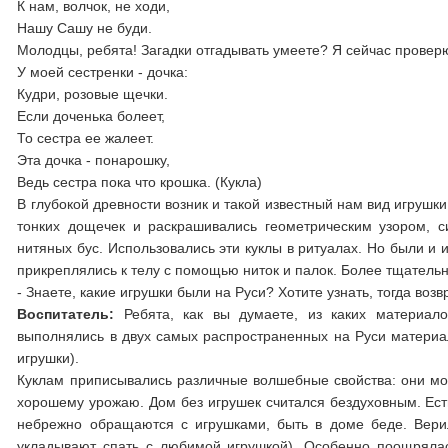
К нам, волчок, не ходи,
Нашу Сашу не буди.
Молодцы, ребята! Загадки отгадывать умеете? Я сейчас провер
У моей сестренки - дочка:
Кудри, розовые щечки.
Если доченька болеет,
То сестра ее жалеет.
Эта дочка - понарошку,
Ведь сестра пока что крошка. (Кукла)
В глубокой древности возник и такой известный нам вид игрушки
тонких дощечек и раскрашивались геометрическим узором, 
нитяных бус. Использовались эти куклы в ритуалах. Но были и 
прикреплялись к телу с помощью ниток и палок. Более тщательн
- Знаете, какие игрушки были на Руси? Хотите узнать, тогда во
Воспитатель:
Ребята, как вы думаете, из каких материалов
выполнялись в двух самых распространенных на Руси материала
игрушки).
Куклам приписывались различные волшебные свойства: они могл
хорошему урожаю. Дом без игрушек считался бездуховным. Есть
небрежно обращаются с игрушками, быть в доме беде. Вери
укладывают спать с любимой игрушкой). Особенно поощрялась