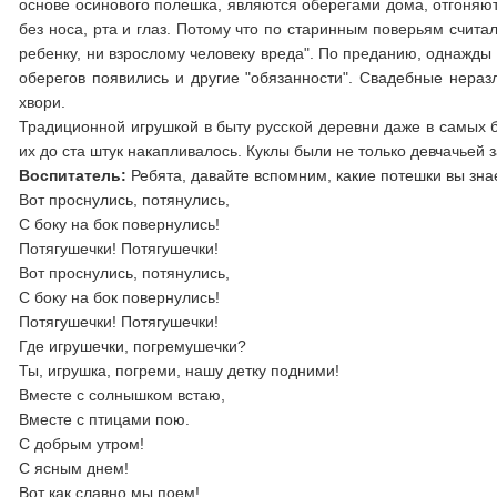
основе осинового полешка, являются оберегами дома, отгоняют
без носа, рта и глаз. Потому что по старинным поверьям считал
ребенку, ни взрослому человеку вреда". По преданию, однажды
оберегов появились и другие "обязанности". Свадебные неразл
хвори.
Традиционной игрушкой в быту русской деревни даже в самых б
их до ста штук накапливалось. Куклы были не только девчачьей з
Воспитатель:
Ребята, давайте вспомним, какие потешки вы зна
Вот проснулись, потянулись,
С боку на бок повернулись!
Потягушечки! Потягушечки!
Вот проснулись, потянулись,
С боку на бок повернулись!
Потягушечки! Потягушечки!
Где игрушечки, погремушечки?
Ты, игрушка, погреми, нашу детку подними!
Вместе с солнышком встаю,
Вместе с птицами пою.
С добрым утром!
С ясным днем!
Вот как славно мы поем!