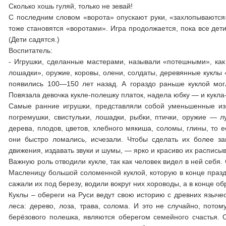
Сколько хошь гуляй, только не зевай!
С последним словом «ворота» опускают руки, «захлопываются»
тоже становятся «воротами». Игра продолжается, пока все дет
(Дети садятся.)
Воспитатель:
- Игрушки, сделанные мастерами, называли «по­тешными», как
лошадки», оружие, коровы, олени, солдаты, деревянные куклы 
появились 100—150 лет назад. А гораздо раньше куклой могл
Повязала девочка кукле-полешку платок, надела юбку — и кукла-
Самые ранние игрушки, представляли собой уменьшенные из
погремушки, свистульки, лошадки, рыбки, птички, оружие — лу
дерева, плодов, цветов, хлебного мякиша, соломы, глины, то 
они быстро ломались, исчезали. Чтобы сделать их более з
движения, издавать звуки и шумы, — ярко и красиво их расписы
Важную роль отводили кукле, так как человек видел в ней себ
Масленицу большой соломенной куклой, которую в конце праздн
сажали их под березу, водили вокруг них хороводы, а в конце об
Куклы – обереги на Руси ведут свою историю с древних языче
леса: дерево, лоза, трава, солома. И это не случайно, потом
берёзового полешка, являются оберегом семейного счастья. О