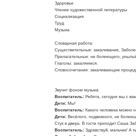
Здоровье
Чтение художественной литературы
Социализация
Труд
Музыка
Словарная работа:
Существительные: закаливание, Заболе
Прилагательные: не болеющего, унылы
Глаголы: закаляемся.
Словосочетания: закаливающие процед
Ход образовател
Звучит фоном музыка.
Воспитатель:
Ребята, сегодня мы с ва
Дети:
Мы!
Воспитатель:
Какого человека можно н
Дети:
Весёлого, подвижного, не болеющ
Стук в дверь. В гости приходит Саша За
Воспитатель:
Здравствуй, мальчик! А т