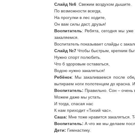
Слайд №6
Свежим воздухом дышите.
По возможности всегда,
На прогулки в лес ходите,
Он вам силы даст, друзья!
Воспитатель
: Ребята, сегодня мы уже
закаляемся.
Воспитатель показывает слайды с зака
Слайд №7
Чтобы быстрым, крепким быт
Нужно спорт полюбить.
Что б здоровым оставаться,
Водою нужно закаляться!
Ребёнок
: Мы закаливаемся после обе
вытираем ноги полотенцем до красна. И
Воспитатель:
Правильно. Сон – очень 
Можем даже мы устать.
И тогда, спасая нас
К нам приходит «Тихий час».
Саша:
Мне тоже нравится закаляться. То
Воспитатель:
А что же мы делаем посл
Дети:
Гимнастику.