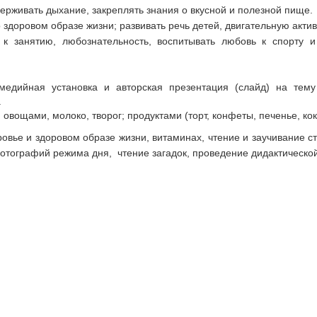
рживать дыхание, закреплять знания о вкусной и полезной пище.
здоровом образе жизни; развивать речь детей, двигательную актив
 к занятию, любознательность, воспитывать любовь к спорту 
медийная установка и авторская презентация (слайд) на тем
.
овощами, молоко, творог; продуктами (торт, конфеты, печенье, кок
овье и здоровом образе жизни, витаминах, чтение и заучивание с
отографий режима дня, чтение загадок, проведение дидактическо