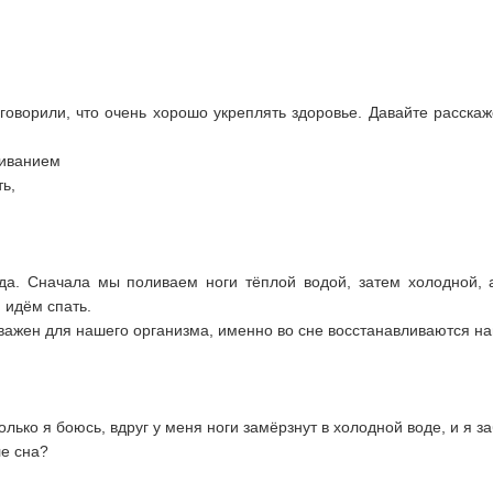
 говорили, что очень хорошо укреплять здоровье. Давайте расска
ливанием
ь,
да. Сначала мы поливаем ноги тёплой водой, затем холодной, 
 идём спать.
важен для нашего организма, именно во сне восстанавливаются н
лько я боюсь, вдруг у меня ноги замёрзнут в холодной воде, и я з
е сна?