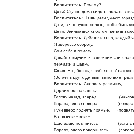
Воспитатель
: Почему?
Дети:
Скучно дома сидеть, лежать в пос
Воспитатель:
Наши дети умеют гораздо
Дети, а что нужно делать, чтобы быть з
Дети
: Заниматься спортом, делать заря
Воспитатель
: Действительно, каждый 
Я здоровье сберегу,
Сам себе я помогу.
Давайте выучим и запомним эти слова
перчатки и шапку.
Саша
: Нет, боюсь, я заболею. У вас зде
(Встаёт в круг с детьми, выполняет разм
Воспитатель
: Сделаем разминку,
Держим ровно спинку,
Голову назад, вперёд, (наклоны г
Вправо, влево поворот, (повороты
Руки вверх поднять прямые, (поднять
Вот высокие какие.
Ещё выше потянитесь (встать на
Вправо, влево повернитесь. (поворот