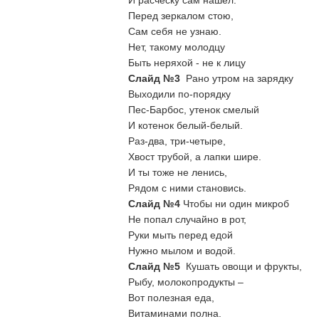
И расческу сам нашел.
Перед зеркалом стою,
Сам себя не узнаю.
Нет, такому молодцу
Быть неряхой - не к лицу
Слайд №3
Рано утром на зарядку
Выходили по-порядку
Пес-Барбос, утенок смелый
И котенок белый-белый.
Раз-два, три-четыре,
Хвост трубой, а лапки шире.
И ты тоже не ленись,
Рядом с ними становись.
Слайд №4
Чтобы ни один микроб
Не попал случайно в рот,
Руки мыть перед едой
Нужно мылом и водой.
Слайд №5
Кушать овощи и фрукты,
Рыбу, молокопродукты –
Вот полезная еда,
Витаминами полна.