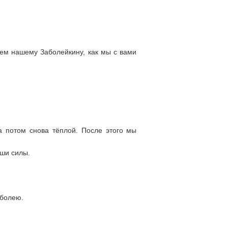
жем нашему Заболейкину, как мы с вами
а потом снова тёплой. После этого мы
аши силы.
аболею.