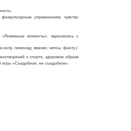
ность,
и физкультурным упражнениям; чувство
у «Режимные моменты», звукозапись с
а-колу, лимонад, жвачки, чипсы, фанту.)
тихотворений о спорте, здоровом образе
й игры «Съедобное, не съедобное».