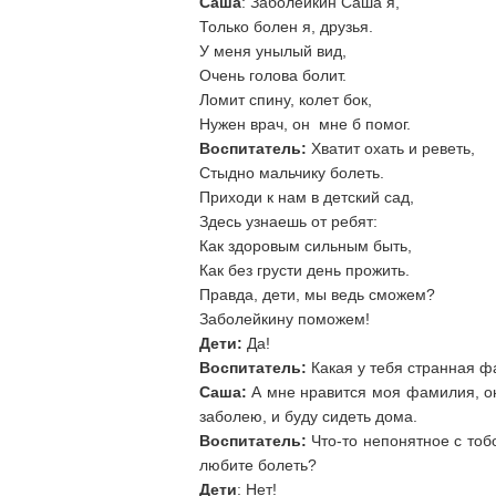
Саша
: Заболейкин Саша я,
Только болен я, друзья.
У меня унылый вид,
Очень голова болит.
Ломит спину, колет бок,
Нужен врач, он мне б помог.
Воспитатель:
Хватит охать и реветь,
Стыдно мальчику болеть.
Приходи к нам в детский сад,
Здесь узнаешь от ребят:
Как здоровым сильным быть,
Как без грусти день прожить.
Правда, дети, мы ведь сможем?
Заболейкину поможем!
Дети:
Да!
Воспитатель:
Какая у тебя странная ф
Саша:
А мне нравится моя фамилия, она
заболею, и буду сидеть дома.
Воспитатель:
Что-то непонятное с тобо
любите болеть?
Дети
: Нет!