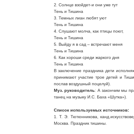
2. Солнце взойдет-и они уже тут
Тень и Тишина
3. Темных лиан любят уют
Тень и Тишина
4. Слушают молча, как птицы поют,
Тень и Тишина
5. Выйду я в сад – встречают меня
Тень и Тишина
6. Как хороши среди жаркого дня
Тень и Тишина
В заключение праздника дети исполня
принимают участие трое детей и Тиши
послав воздушный поцелуй).
Муз. руководитель
: А закончим мы пр
танец на музыку И.С. Баха «Шутка»).
Список используемых источников:
1. Т. Э. Тютюнникова, канд.искусств
Москва. Праздник тишины.