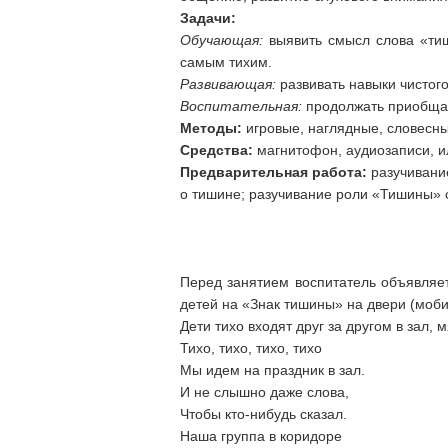
Задачи:
Обучающая:
выявить смысл слова «тиши
самым тихим.
Развивающая:
развивать навыки чистого
Воспитательная:
продолжать приобщать
Методы:
игровые, наглядные, словесны
Средства:
магнитофон, аудиозаписи, и
Предварительная работа:
разучивание
о тишине; разучивание роли «Тишины» с
Перед занятием воспитатель объявляе
детей на «Знак тишины» на двери (моби
Дети тихо входят друг за другом в зал,
Тихо, тихо, тихо, тихо
Мы идем на праздник в зал.
И не слышно даже слова,
Чтобы кто-нибудь сказал.
Наша группа в коридоре