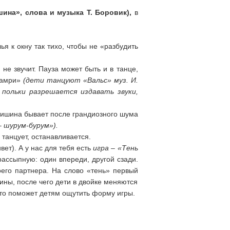
шина», слова и музыка Т. Боровик),
в
ья к окну так тихо, чтобы не «разбудить
 не звучит. Пауза может быть и в танце,
 замри»
(дети танцуют «Вальс» муз. И.
 польки разрешается издавать звуки,
 тишина бывает после грандиозного шума
– шурум-бурум»).
танцует, останавливается.
вет). А у нас для тебя есть
игра – «Тень
рассыпную: один впереди, другой сзади.
оего партнера. На слово «тень» первый
шины, после чего дети в двойке меняются
это поможет детям ощутить форму игры.