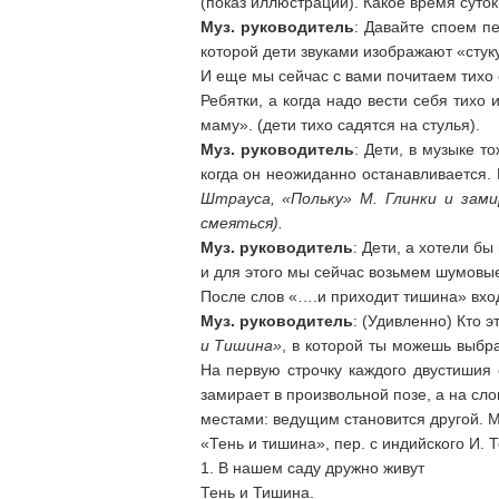
(показ иллюстрации). Какое время суток
Муз. руководитель
: Давайте споем п
которой дети звуками изображают «стук
И еще мы сейчас с вами почитаем тихо с
Ребятки, а когда надо вести себя тихо 
маму». (дети тихо садятся на стулья).
Муз. руководитель
: Дети, в музыке т
когда он неожиданно останавливается.
Штрауса, «Польку» М. Глинки и зами
смеяться).
Муз. руководитель
: Дети, а хотели б
и для этого мы сейчас возьмем шумовы
После слов «….и приходит тишина» вход
Муз. руководитель
: (Удивленно) Кто э
и Тишина»
, в которой ты можешь выбр
На первую строчку каждого двустишия 
замирает в произвольной позе, а на сло
местами: ведущим становится другой. М
«Тень и тишина», пер. с индийского И. 
1. В нашем саду дружно живут
Тень и Тишина.