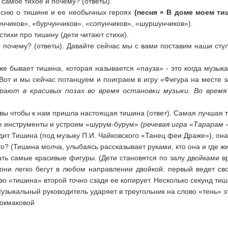
 самое тихое и почему? (ответы).
есню о тишине и ее необычных героях
(песня « В доме моем ти
унчиков», «бурчунчиков», «сопунчиков», «шуршунчиков»).
тихи про тишину (дети читают стихи).
и почему? (ответы). Давайте сейчас мы с вами поставим наши стул
оже бывает тишина, которая называется «пауза» - это когда музыка
 Вот и мы сейчас потанцуем и поиграем в игру «Фигура на месте
рают в красивых позах во время остановки музыки. Во время
ы вы чтобы к нам пришла настоящая тишина (ответ). Самая лучшая
е инструменты и устроим «шурум-бурум»
(речевая игра «Тарарам 
ит Тишина (под музыку П.И. Чайковского «Танец феи Драже»), она 
то? (Тишина молча, улыбаясь рассказывает руками, кто она и где жи
ать самые красивые фигуры. (Дети становятся по залу двойками в
они легко бегут в любом направлении двойкой: первый ведет св
во «тишина» второй точно сзади ее копирует. Несколько секунд ти
узыкальный руководитель ударяет в треугольник на слово «тень» 
Токмаковой