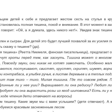
цем детей к себе и предлагает жестом сесть на стулья в кру
установилась полная тишина, покой и внимание. В этот момент в за
, говорит: «Ой, а я думала, здесь никого нет!». Увидев знак тиши
ен и сыгран. Для детей это будет лучшей похвалой за их усилия 
ь сказку о тишине? (да).
я тишина» (Реетта Ниемеля, финская писательница), предлагает от
чут кроты перед тем, как заснуть. Тишина может о многом 
. Повсюду звуки, они никак не хотят замолчать. Особенно мал
ются, постукивают, свистят, хрустят, скрипят, шумят, вор
ри контрабаса, в улыбке ручья, в листве деревьев и в теплых по
дит там тихо – тихо. Милая тишина. Где то совсем рядом. 
 Длинные ли у нее уши? Выращивает ли она редиску? Любит ли
робует ли она вырастить розы из ягод шиповника? Есть ли у н
в ходе чтения дети отвечают на вопросы)
 тишину. Какие звуки мы с вами услышим? (дети отвечают). А 
любуемся красивым заснеженным лесом