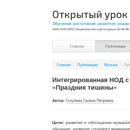
Открытый урок
Обучение, воспитание, развитие, социа
ISSN 2410-2830. Свидетельство о регистрации Эл № ФС7
Главная
Публикации
Главная
/
Публикации
/
Музыка
/
Пу
Интегрированная НОД с
«Праздник тишины»
Автор:
Голубева Галина Петровна
Цели:
развитие и обогащение музыкаль
общению; развитие слухового внимания