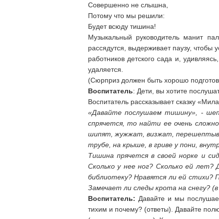
Совершенно не слышна,
Потому что мы решили:
Будет всюду тишина!
Музыкальный руководитель манит паль
рассядутся, выдерживает паузу, чтобы 
работников детского сада и, удивляясь
удаляется.
(Сюрприз должен быть хорошо подготовл
Воспитатель
: Дети, вы хотите послушат
Воспитатель рассказывает сказку «Мила
«Давайте послушаем тишину», - шеп
спрячется, то найти ее очень сложно
шипят, жужжат, визжат, перешептыва
трубе, на крыше, в гриве у пони, внут
Тишина прячется в своей норке и си
Сколько у нее ног? Сколько ей лет?
библиотеку? Нравятся ли ей стихи? П
Замечает ли следы крота на снегу? (
Воспитатель:
Давайте и мы послушаем
тихим и почему? (ответы). Давайте по