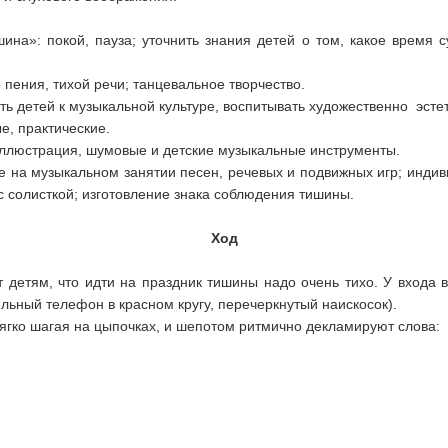
на»: покой, пауза; уточнить знания детей о том, какое время с
 пения, тихой речи; танцевальное творчество.
 детей к музыкальной культуре, воспитывать художественно эстет
е, практические.
ллюстрация, шумовые и детские музыкальные инструменты.
 на музыкальном занятии песен, речевых и подвижных игр; индив
 солисткой; изготовление знака соблюдения тишины.
Ход
т детям, что идти на праздник тишины надо очень тихо. У входа
льный телефон в красном кругу, перечеркнутый наискосок).
 мягко шагая на цыпочках, и шепотом ритмично декламируют слова: