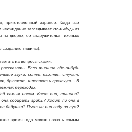
г, приготовленный заранее. Когда все
л неожиданно заглядывает кто-нибудь из
ны на дверях, ее «нарушитель» тихонько
по созданию тишины).
ветить на вопросы сказки.
рассказать. Если тишина где-нибудь
енькие звуки: сопят, пыхтят, стучат,
чат, брюзжат, шлепают и грохочут… В
дземных переходах.
Под самым носом. Какая она, тишина?
 она собирать грибы? Ходит ли она в
ее бабушка? Пьет ли она воду из луж?
какое время года можно назвать самым