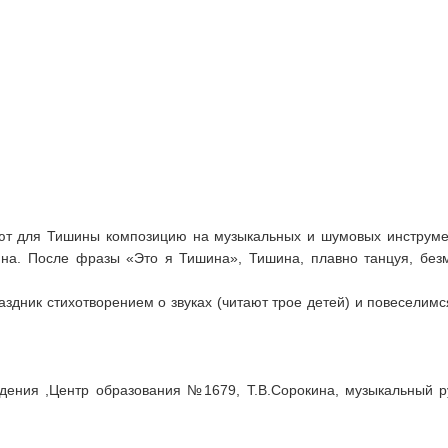
ют для Тишины композицию на музыкальных и шумовых инструмент
на. После фразы «Это я Тишина», Тишина, плавно танцуя, без
аздник стихотворением о звуках (читают трое детей) и повеселим
оведения ,Центр образования №1679, Т.В.Сорокина, музыкальный 