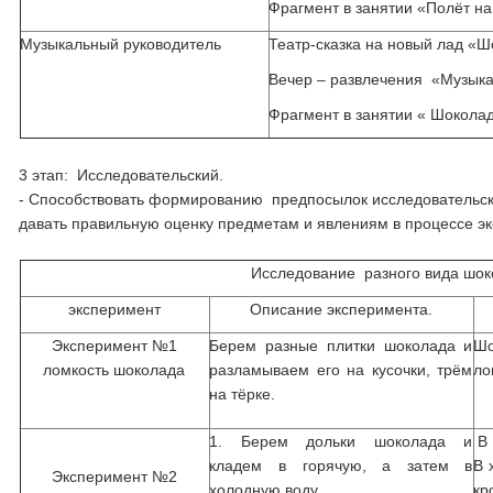
Фрагмент в занятии «Полёт н
Музыкальный руководитель
Театр-сказка на новый лад «
Вечер – развлечения «Музыка
Фрагмент в занятии « Шокол
3 этап: Исследовательский.
- Способствовать формированию предпосылок исследовательско
давать правильную оценку предметам и явлениям в процессе э
Исследование разного вида шо
эксперимент
Описание эксперимента.
Эксперимент №1
Берем разные плитки шоколада и
Ш
ломкость шоколада
разламываем его на кусочки, трём
ло
на тёрке.
1. Берем дольки шоколада и
В 
кладем в горячую, а затем в
В 
Эксперимент №2
холодную воду.
кр