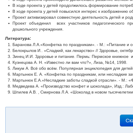
В ходе проекта у детей продолжилось формирование потреб
В ходе проекта у детей повысился интерес к изображению о
Проект активизировал совместную деятельность детей и род
Проект объединил всех участников педагогического пр
дошкольного учреждения.
Литература:
Баранова Л.А.«Конфетка по праздникам». - М.: «Питание и о
Белокрылов И.. «Сладкий, как лекарство» // Здоровье, октябр
Зинец И.И. Здоровье и питание. Пермь: Пермское книжное из
Кузнецова А. Н. «Известно ли вам что?», Лиза, №14, 1998.
Ликум А. Всё обо всём. Популярная энциклопедия для дете
Мартынюк Е. А. «Конфетка по праздникам, или несладкие з
Мартынюк Е.А.«Несладкие заботы сладкой отрасли». - М.: «Ф
Медведева А. «Производство конфет и шоколада», Изд.: Лаби
Шпилев А.В. , Смирнова Л.А. «Шоколад в новом тысячелетии»
Ск