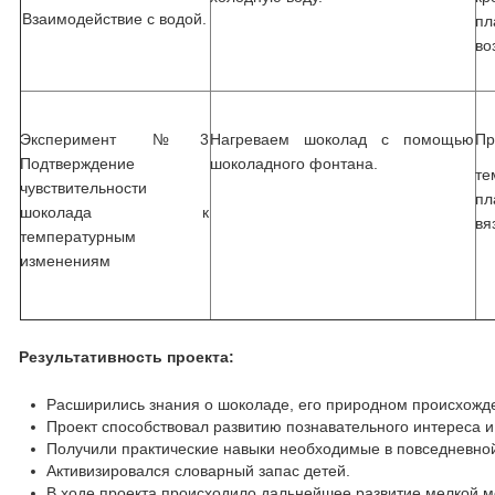
Взаимодействие с водой.
пл
во
Эксперимент №3
Нагреваем шоколад с помощью
Пр
Подтверждение
шоколадного фонтана.
т
чувствительности
пл
шоколада к
вя
температурным
изменениям
Результативность проекта:
Расширились знания о шоколаде, его природном происхожд
Проект способствовал развитию познавательного интереса 
Получили практические навыки необходимые в повседневной
Активизировался словарный запас детей.
В ходе проекта происходило дальнейшее развитие мелкой м