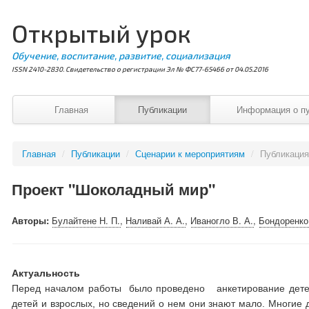
Открытый урок
Обучение, воспитание, развитие, социализация
ISSN 2410-2830. Свидетельство о регистрации Эл № ФС77-65466 от 04.05.2016
Главная
Публикации
Информация о п
Главная
/
Публикации
/
Сценарии к мероприятиям
/
Публикаци
Проект "Шоколадный мир"
Авторы:
Булайтене Н. П.
,
Наливай А. А.
,
Иваногло В. А.
,
Бондоренко
Актуальность
Перед началом работы было проведено анкетирование детей 
детей и взрослых, но сведений о нем они знают мало. Многие 