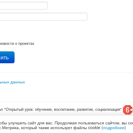
новости о проектах
льных данных
ал "Открытый урок: обучение, воспитание, развитие, социализация"
т конкурсы для детей
обы улучшить сайт для вас. Продолжая пользоваться сайтом, вы с
олитика обработки и защиты персональных данных
.Метрика, который также использует файлы cookie (
подробнее
)
по
лицензии Creative Commons С указанием авторства 4.0 Всемирная
.