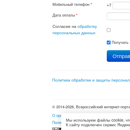
Мобильный телефон
*
+7
Дата оплаты
*
Согласие на
обработку
персональных данных
Получать 
Политика обработки и защиты персона
© 2014-2026, Всероссийский интернет-порт
О проекте
•
Школьные олимпиады и интерне
Мы используем файлы cookie, чт
Политика использования файлов cookie
•
П
К сайту подключен сервис Яндекс
Это произведение доступно 